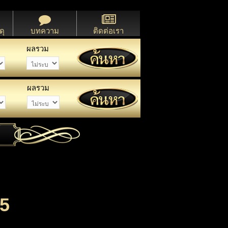
ดุ
บทความ
ติดต่อเรา
ผลรวม
ผลรวม
5