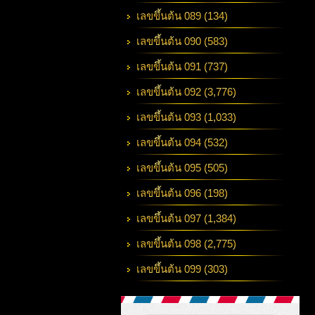
เลขขึ้นต้น 089 (134)
เลขขึ้นต้น 090 (583)
เลขขึ้นต้น 091 (737)
เลขขึ้นต้น 092 (3,776)
เลขขึ้นต้น 093 (1,033)
เลขขึ้นต้น 094 (532)
เลขขึ้นต้น 095 (505)
เลขขึ้นต้น 096 (198)
เลขขึ้นต้น 097 (1,384)
เลขขึ้นต้น 098 (2,775)
เลขขึ้นต้น 099 (303)