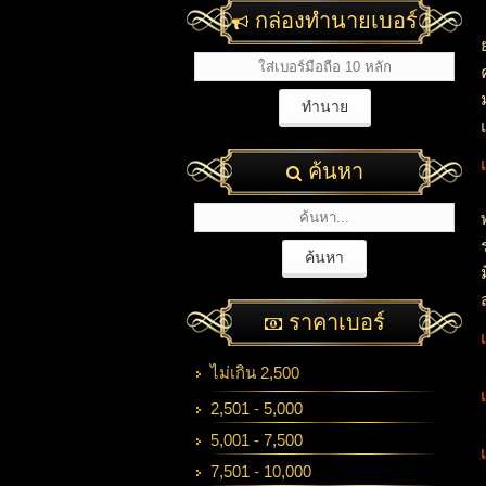
กล่องทำนายเบอร์
ค้นหา
ราคาเบอร์
ไม่เกิน 2,500
2,501 - 5,000
5,001 - 7,500
7,501 - 10,000