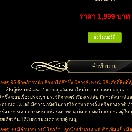
ราคา 1,999 บาท
คำทำนาย
เลขคู่ 95 ชีวิตก้าวหน้า ศึกษาได้ลึกซึ้ง มีลางสังหรณ์ มีสิ่งศักดิ์สิทธิ์
เป็นผู้ที่ชอบพัฒนาตัวเองอยู่เสมอทำให้มีความก้าวหน้าอยู่ตลอดเ
ลึกซึ้ง ชอบเรื่องปรัชญา ประวัติศาสตร์ เรื่องเร้นลับ มีลางสังหรณ์และสิ
ชอบเทคโนโลยี มีความถนัดในการใช้ภาษาต่างถิ่นหรือต่างชาติ ทำ
หรือประเทศ มีการคบหาเพื่อนต่างชาติ มีความคิดในแบบของผู้ให
วัยเดียวกัน ได้รับความเมตตาจากผู้ใหญ่
เลขคู่ 89 มีอำนาจบารมี ใจกว้าง ลูกน้องยำเกรง พลังจิตเข้มแข็ง มีส