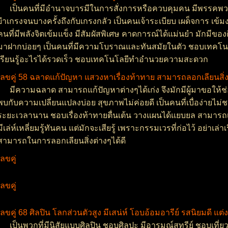
เป็นคนที่มีอำนาจบารมีในการสั่งการหรือควบคุมคน มีพรรคพ
ยำเกรงจนบางครั้งถึงกับเกรงกลัว เป็นคนเจ้าระเบียบ เผด็จการ เข้
คนที่มีพลังจิตเข้มแข็ง มีสัมผัสพิเศษ คาดการณ์ได้แม่นยำ มักมีขอ
มาฝากบ่อยๆ เป็นคนที่มีความโบราณและทันสมัยในตัว ชอบเทคโนโ
เรียนรู้อะไรได้รวดเร็ว ชอบเทคโนโลยีทำอำนวยความสะดวก
เลขคู่ 58 ฉลาดแก้ปัญหา แสวงหาเรื่องท้าทาย สามารถลอกเลียนสิ่งต
มีความฉลาด สามารถแก้ปัญหาต่างๆได้เก่ง จึงมักมีผู้มาขอให้ช่อย
พบกับความเปลี่ยนแปลงบ่อย สุขภาพไม่ค่อยดี เป็นคนที่เบื่อง่ายไม
ระยะเวลานาน ชอบเรื่องท้าทายตื่นเต้น วางแผนได้แยบยล สามาร
มีเล่ห์เหลี่ยมรู้ทันคน แต่มักจะเสียรู้ เพราะกรรมเวรที่ก่อไว้ อย่าเล่
สามารถในการลอกเลียนสิ่งต่างๆได้ดี
เลขคู่
เลขคู่
เลขคู่ 68 ศิลปิน โลกส่วนตัวสูง มีเสน่ห์ โอบอ้อมอารีย์ รสนิยมดี แต่ง
เป็นพวกที่มีนิสัยแบบศิลปิน ชอบศิลปะ มีอารมณ์สุทรีย์ ชอบเที่ยว