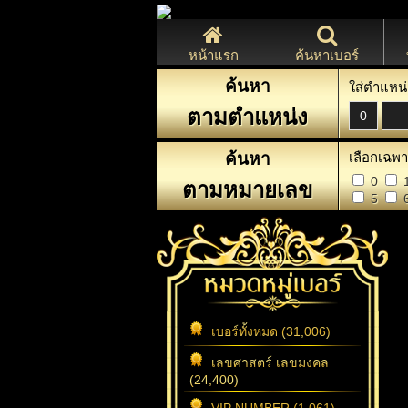
หน้าแรก
ค้นหาเบอร์
ค้นหา
ใส่ตำแหน่
ตามตำแหน่ง
ค้นหา
เลือกเฉพา
0
ตามหมายเลข
5
เบอร์ทั้งหมด (31,006)
เลขศาสตร์ เลขมงคล
(24,400)