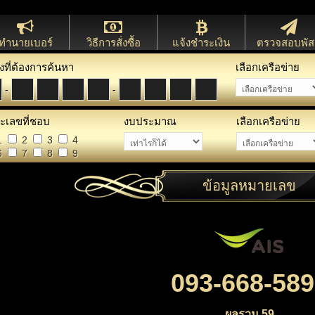
ทำนายเบอร์
วิธีการสั่งซื้อ
แจ้งชำระเงิน
ตรวจสอบพัส
งที่ต้องการค้นหา
เลือกเครือข่าย
-
-
ะเลขที่ชอบ
งบประมาณ
เลือกเครือข่าย
1
2
3
4
6
7
8
9
ข้อมูลหมายเลข
093-668-589
ผลรวม 59