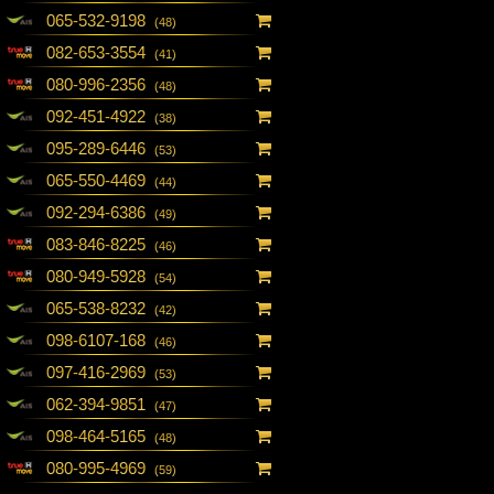
065-532-9198
(48)
082-653-3554
(41)
080-996-2356
(48)
092-451-4922
(38)
095-289-6446
(53)
065-550-4469
(44)
092-294-6386
(49)
083-846-8225
(46)
080-949-5928
(54)
065-538-8232
(42)
098-6107-168
(46)
097-416-2969
(53)
062-394-9851
(47)
098-464-5165
(48)
080-995-4969
(59)