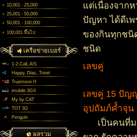
แต่เนื่องจากห
10,001 - 25,000
25,001 - 50,000
ปัญหา ได้ดีเ
50,001 - 100,000
ของกินทุกชนิด
100,001 ขึ้นไป
ชนิด
เครือข่ายเบอร์
เลขคู่
1-2-Call, AIS
Happy, Dtac, Trinet
Truemove H
imobile 3GX
เลขคู่ 15 ปัญ
My by CAT
อุปถัมภ์ค้ำจุน
TOT 3G
Penguin
เป็นคนที่มอ
ผลรวม
ยาก รักความย