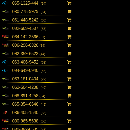
065-1325-444
(34)
080-775-9979
(61)
061-448-5242
(36)
092-669-4597
(57)
064-142-3566
(37)
096-296-6826
(54)
092-359-6523
(44)
063-406-9452
(39)
094-649-0940
(45)
063-181-0404
(27)
062-504-4298
(40)
098-891-4258
(54)
065-354-6646
(45)
086-405-1540
(33)
080-965-5638
(50)
080-982-6535
(46)