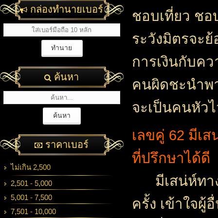
กล่องทำนายเบอร์
ชอบเที่ยว ชอ
ระวังมิตรจะย้
การเงินกับคว
ค้นหา
คนผิดชะนำพาไ
จะเป็นคนหัวไว
เลขคู่ 62 มีเส
ราคาเบอร์
ที่ปรึกษาได้ดี
ไม่เกิน 2,500
มีเสน่ห์ทาง
2,501 - 5,000
5,001 - 7,500
ครั้ง เข้าใจผ
7,501 - 10,000