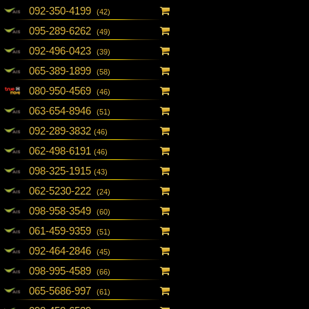
092-350-4199
(42)
095-289-6262
(49)
092-496-0423
(39)
065-389-1899
(58)
080-950-4569
(46)
063-654-8946
(51)
092-289-3832
(46)
062-498-6191
(46)
098-325-1915
(43)
062-5230-222
(24)
098-958-3549
(60)
061-459-9359
(51)
092-464-2846
(45)
098-995-4589
(66)
065-5686-997
(61)