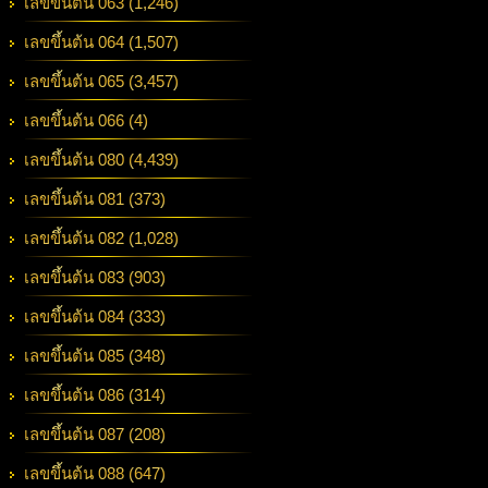
เลขขึ้นต้น 063 (1,246)
เลขขึ้นต้น 064 (1,507)
เลขขึ้นต้น 065 (3,457)
เลขขึ้นต้น 066 (4)
เลขขึ้นต้น 080 (4,439)
เลขขึ้นต้น 081 (373)
เลขขึ้นต้น 082 (1,028)
เลขขึ้นต้น 083 (903)
เลขขึ้นต้น 084 (333)
เลขขึ้นต้น 085 (348)
เลขขึ้นต้น 086 (314)
เลขขึ้นต้น 087 (208)
เลขขึ้นต้น 088 (647)