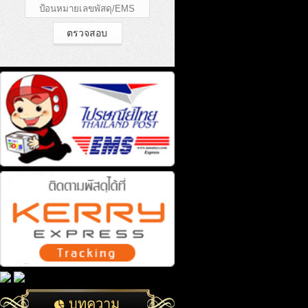
บทความ