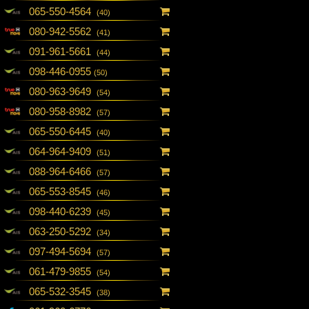
065-550-4564
(40)
080-942-5562
(41)
091-961-5661
(44)
098-446-0955
(50)
080-963-9649
(54)
080-958-8982
(57)
065-550-6445
(40)
064-964-9409
(51)
088-964-6466
(57)
065-553-8545
(46)
098-440-6239
(45)
063-250-5292
(34)
097-494-5694
(57)
061-479-9855
(54)
065-532-3545
(38)