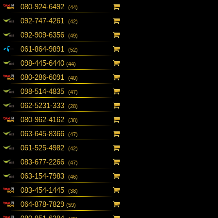
080-924-6492
(44)
092-747-4261
(42)
092-909-6356
(49)
061-864-9891
(52)
098-445-6440
(44)
080-286-6091
(40)
098-514-4835
(47)
062-5231-333
(28)
080-962-4162
(38)
063-645-8366
(47)
061-525-4982
(42)
083-677-2266
(47)
063-154-7983
(46)
083-454-1445
(38)
064-878-7829
(59)