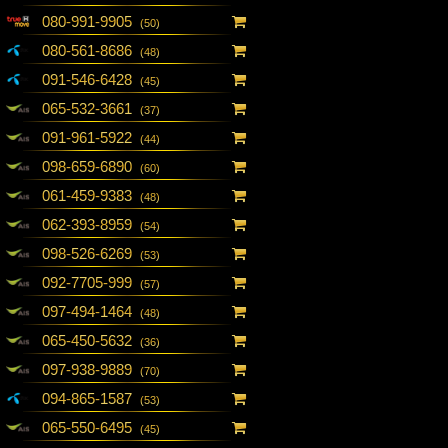
080-991-9905
(50)
080-561-8686
(48)
091-546-6428
(45)
065-532-3661
(37)
091-961-5922
(44)
098-659-6890
(60)
061-459-9383
(48)
062-393-8959
(54)
098-526-6269
(53)
092-7705-999
(57)
097-494-1464
(48)
065-450-5632
(36)
097-938-9889
(70)
094-865-1587
(53)
065-550-6495
(45)