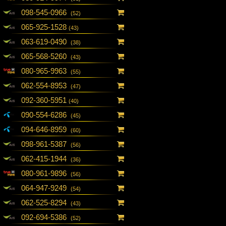
098-545-0966
(52)
065-925-1528
(43)
063-619-0490
(38)
065-568-5260
(43)
080-965-9963
(55)
062-554-8953
(47)
092-360-5951
(40)
090-554-6286
(45)
094-646-8959
(60)
098-961-5387
(56)
062-415-1944
(36)
080-961-9896
(56)
064-947-9249
(54)
062-525-8294
(43)
092-694-5386
(52)