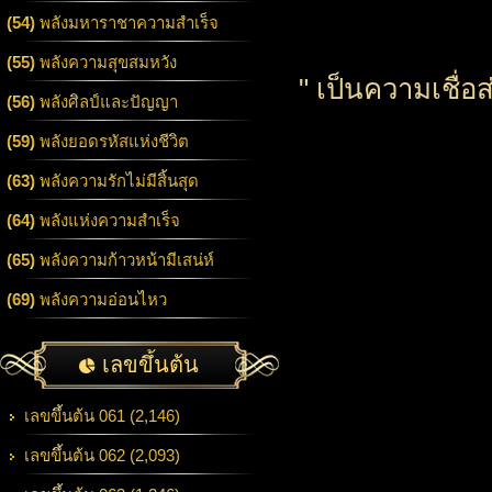
(54)
พลังมหาราชาความสำเร็จ
(55)
พลังความสุขสมหวัง
" เป็นความเชื
(56)
พลังศิลป์และปัญญา
(59)
พลังยอดรหัสแห่งชีวิต
(63)
พลังความรักไม่มีสิ้นสุด
(64)
พลังแห่งความสำเร็จ
(65)
พลังความก้าวหน้ามีเสน่ห์
(69)
พลังความอ่อนไหว
เลขขึ้นต้น
เลขขึ้นต้น 061 (2,146)
เลขขึ้นต้น 062 (2,093)