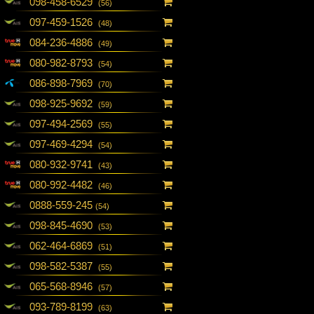
098-458-6529
(56)
097-459-1526
(48)
084-236-4886
(49)
080-982-8793
(54)
086-898-7969
(70)
098-925-9692
(59)
097-494-2569
(55)
097-469-4294
(54)
080-932-9741
(43)
080-992-4482
(46)
0888-559-245
(54)
098-845-4690
(53)
062-464-6869
(51)
098-582-5387
(55)
065-568-8946
(57)
093-789-8199
(63)