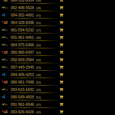
080-951-6394
(45)
062-406-5528
(38)
094-352-4491
(41)
064-328-8398
(51)
061-594-5232
(37)
091-961-9461
(46)
064-975-6366
(52)
080-965-5497
(53)
092-659-2584
(50)
097-449-2945
(53)
094-405-4253
(36)
080-961-7498
(52)
093-615-1692
(42)
090-549-4929
(51)
091-961-6546
(47)
083-826-6426
(45)