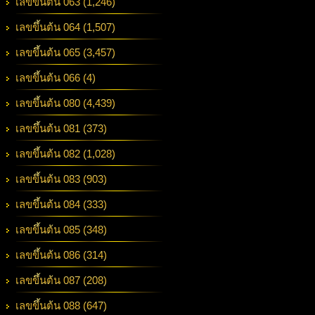
เลขขึ้นต้น 063 (1,246)
เลขขึ้นต้น 064 (1,507)
เลขขึ้นต้น 065 (3,457)
เลขขึ้นต้น 066 (4)
เลขขึ้นต้น 080 (4,439)
เลขขึ้นต้น 081 (373)
เลขขึ้นต้น 082 (1,028)
เลขขึ้นต้น 083 (903)
เลขขึ้นต้น 084 (333)
เลขขึ้นต้น 085 (348)
เลขขึ้นต้น 086 (314)
เลขขึ้นต้น 087 (208)
เลขขึ้นต้น 088 (647)