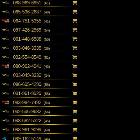
088-969-6951
(61)
065-536-2687
(48)
064-751-5355
(41)
097-426-2969
(54)
061-448-6588
(50)
093-046-3335
(36)
092-554-8549
(51)
080-962-4941
(43)
093-049-3330
(34)
086-695-4299
(58)
091-961-9929
(55)
083-984-7492
(54)
092-596-9682
(56)
098-682-5322
(45)
098-961-9099
(60)
099-162-5149
(46)