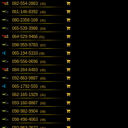
082-554-2863
(43)
061-146-8392
(40)
080-2358-168
(41)
065-539-3986
(54)
064-529-9466
(51)
098-959-9783
(67)
065-194-5333
(39)
098-556-0696
(54)
084-264-6483
(45)
092-863-9887
(60)
065-1792-555
(45)
062-165-1929
(41)
093-160-8887
(50)
098-982-9904
(58)
098-496-4063
(49)
092-963-2622
(41)