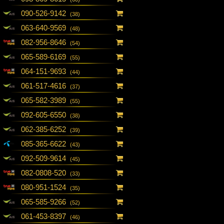
090-526-9142
(38)
063-640-9569
(48)
082-956-8646
(54)
065-589-6169
(55)
064-151-9693
(44)
061-517-4616
(37)
065-582-3989
(55)
092-605-6550
(38)
062-385-6252
(39)
085-365-6622
(43)
092-509-9614
(45)
082-0808-520
(33)
080-951-1524
(35)
065-585-9266
(52)
061-453-8397
(46)