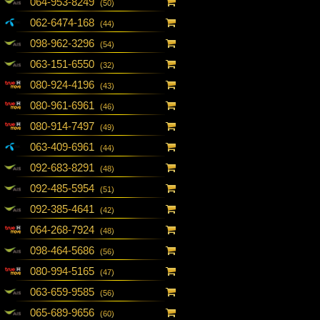
064-953-8249
(50)
062-6474-168
(44)
098-962-3296
(54)
063-151-6550
(32)
080-924-4196
(43)
080-961-6961
(46)
080-914-7497
(49)
063-409-6961
(44)
092-683-8291
(48)
092-485-5954
(51)
092-385-4641
(42)
064-268-7924
(48)
098-464-5686
(56)
080-994-5165
(47)
063-659-9585
(56)
065-689-9656
(60)