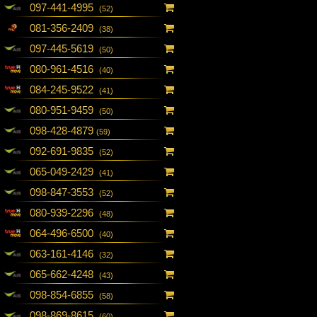
097-441-4995
(52)
081-356-2409
(38)
097-445-5619
(50)
080-961-4516
(40)
084-245-9522
(41)
080-951-9459
(50)
098-428-4879
(59)
092-691-9835
(52)
065-049-2429
(41)
098-847-3553
(52)
080-939-2296
(48)
064-496-6500
(40)
063-161-4146
(32)
065-662-4248
(43)
098-854-6855
(58)
098-869-8615
(60)