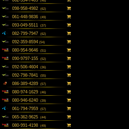
(48)
098-958-4982
(62)
061-448-9836
(49)
093-049-5511
(37)
082-799-7947
(62)
092-359-8594
(54)
080-954-9646
(51)
090-9797-155
(52)
092-506-4604
(36)
092-798-7841
(55)
086-389-4289
(57)
080-974-1629
(46)
080-946-6240
(39)
061-794-7959
(57)
065-362-9625
(44)
080-991-4198
(49)