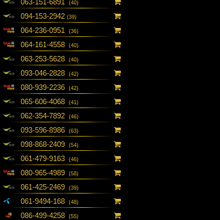
063-151-6891
(40)
094-153-2942
(39)
064-236-0951
(36)
064-161-4558
(40)
063-253-5628
(40)
093-046-2828
(42)
080-939-2236
(42)
065-606-4068
(41)
062-354-7892
(46)
093-596-8986
(63)
098-868-2409
(54)
061-479-9163
(46)
080-965-4989
(58)
061-425-2469
(39)
061-9494-168
(48)
086-499-4258
(55)