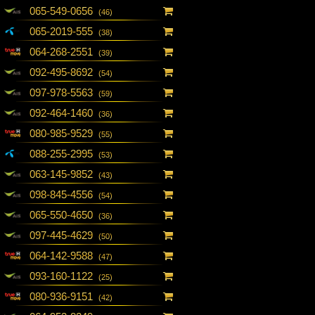
065-549-0656
(46)
065-2019-555
(38)
064-268-2551
(39)
092-495-8692
(54)
097-978-5563
(59)
092-464-1460
(36)
080-985-9529
(55)
088-255-2995
(53)
063-145-9852
(43)
098-845-4556
(54)
065-550-4650
(36)
097-445-4629
(50)
064-142-9588
(47)
093-160-1122
(25)
080-936-9151
(42)