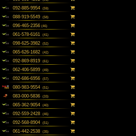
092-885-9954
(59)
088-919-5549
(58)
096-465-2356
(46)
061-578-6161
(41)
098-625-3982
(52)
065-626-1682
(42)
092-869-8919
(61)
062-406-5899
(49)
092-686-6956
(57)
080-983-9554
(51)
083-000-5836
(33)
065-362-9054
(40)
092-559-2428
(46)
092-568-8904
(51)
061-442-2538
(35)