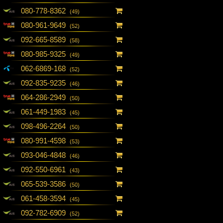
080-778-8362
(49)
080-961-9649
(52)
092-665-8589
(58)
080-985-9325
(49)
062-6869-168
(52)
092-835-9235
(46)
064-286-2949
(50)
061-449-1983
(45)
098-496-2264
(50)
080-991-4598
(53)
093-046-4848
(46)
092-550-6961
(43)
065-539-3586
(50)
061-458-3594
(45)
092-782-6909
(52)