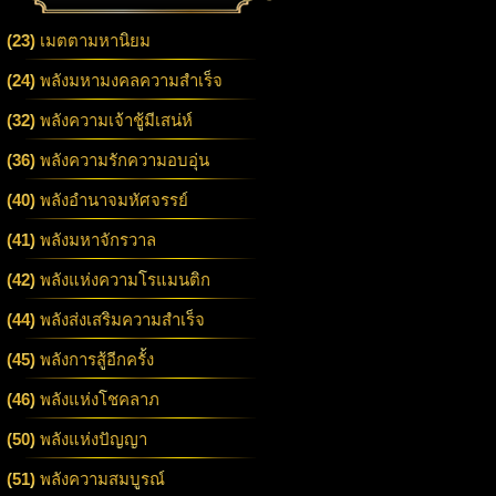
(23)
เมตตามหานิยม
(24)
พลังมหามงคลความสำเร็จ
(32)
พลังความเจ้าชู้มีเสน่ห์
(36)
พลังความรักความอบอุ่น
(40)
พลังอำนาจมหัศจรรย์
(41)
พลังมหาจักรวาล
(42)
พลังแห่งความโรแมนติก
(44)
พลังส่งเสริมความสำเร็จ
(45)
พลังการสู้อีกครั้ง
(46)
พลังแห่งโชคลาภ
(50)
พลังแห่งปัญญา
(51)
พลังความสมบูรณ์