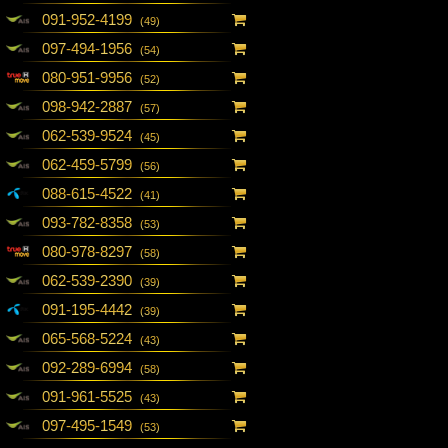
091-952-4199
(49)
097-494-1956
(54)
080-951-9956
(52)
098-942-2887
(57)
062-539-9524
(45)
062-459-5799
(56)
088-615-4522
(41)
093-782-8358
(53)
080-978-8297
(58)
062-539-2390
(39)
091-195-4442
(39)
065-568-5224
(43)
092-289-6994
(58)
091-961-5525
(43)
097-495-1549
(53)