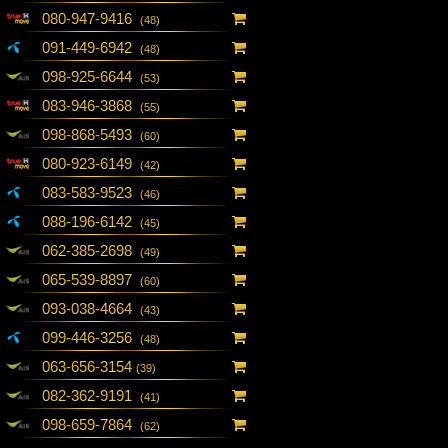
080-947-9416
(48)
091-449-6942
(48)
098-925-6644
(53)
083-946-3868
(55)
098-868-5493
(60)
080-923-6149
(42)
083-583-9523
(46)
088-196-6142
(45)
062-385-2698
(49)
065-539-8897
(60)
093-038-4664
(43)
099-446-3256
(48)
063-656-3154
(39)
082-362-9191
(41)
098-659-7864
(62)