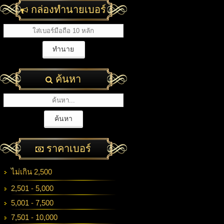
กล่องทำนายเบอร์
ค้นหา
ราคาเบอร์
ไม่เกิน 2,500
2,501 - 5,000
5,001 - 7,500
7,501 - 10,000