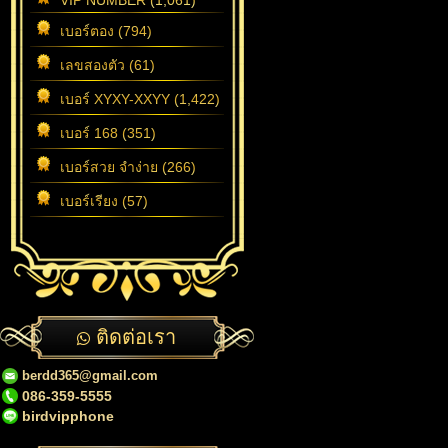
VIP NUMBER (1,061)
เบอร์ตอง (794)
เลขสองตัว (61)
เบอร์ XYXY-XXYY (1,422)
เบอร์ 168 (351)
เบอร์สวย จำง่าย (266)
เบอร์เรียง (57)
ติดต่อเรา
berdd365@gmail.com
086-359-5555
birdvipphone