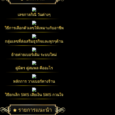
เลขกาลกิณี วันต่างๆ
วิธีการเลือกตัวเลขให้เหมาะกับอาชีพ
กลุ่มเลขที่ส่งเสริมธุรกิจและทุกๆด้าน
ย้ายค่ายเบอร์เดิม ระบบใหม่
คู่มิตร คู่สมพล คืออะไร
หลักการ วางเบอร์ทางร้าน
วิธียกเลิก SMS เสียเงิน SMS กวนใจ
รายการแนะนำ