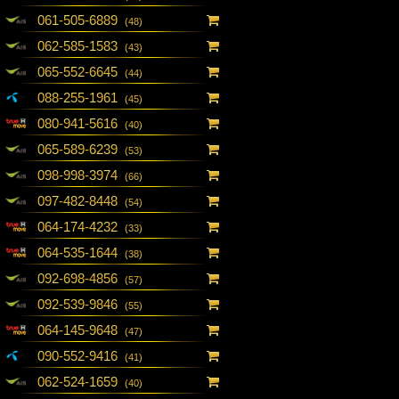
061-505-6889
(48)
062-585-1583
(43)
065-552-6645
(44)
088-255-1961
(45)
080-941-5616
(40)
065-589-6239
(53)
098-998-3974
(66)
097-482-8448
(54)
064-174-4232
(33)
064-535-1644
(38)
092-698-4856
(57)
092-539-9846
(55)
064-145-9648
(47)
090-552-9416
(41)
062-524-1659
(40)