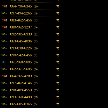
064-796-6345
(50)
097-494-2265
(48)
083-462-5456
(43)
080-962-3297
(46)
092-905-6939
(52)
063-645-4096
(43)
093-038-6226
(39)
090-542-6456
(41)
061-968-5005
(40)
062-561-5605
(36)
064-265-4283
(40)
097-462-4146
(43)
098-409-4559
(53)
093-160-4499
(45)
065-605-8365
(44)