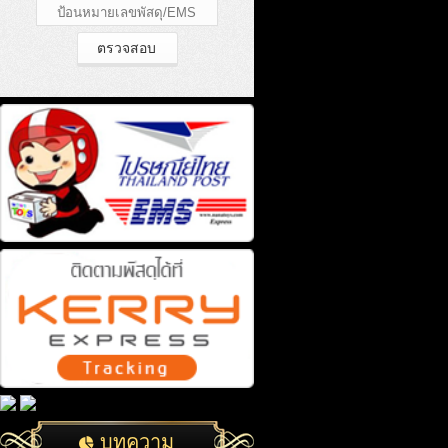
บทความ