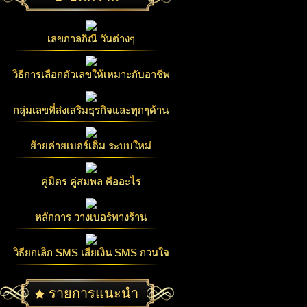
เลขกาลกิณี วันต่างๆ
วิธีการเลือกตัวเลขให้เหมาะกับอาชีพ
กลุ่มเลขที่ส่งเสริมธุรกิจและทุกๆด้าน
ย้ายค่ายเบอร์เดิม ระบบใหม่
คู่มิตร คู่สมพล คืออะไร
หลักการ วางเบอร์ทางร้าน
วิธียกเลิก SMS เสียเงิน SMS กวนใจ
รายการแนะนำ