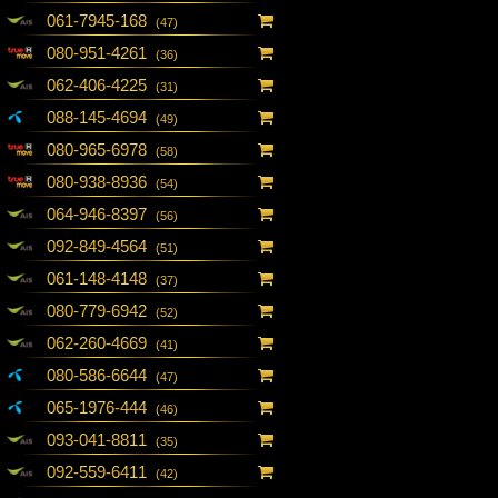
061-7945-168
(47)
080-951-4261
(36)
062-406-4225
(31)
088-145-4694
(49)
080-965-6978
(58)
080-938-8936
(54)
064-946-8397
(56)
092-849-4564
(51)
061-148-4148
(37)
080-779-6942
(52)
062-260-4669
(41)
080-586-6644
(47)
065-1976-444
(46)
093-041-8811
(35)
092-559-6411
(42)