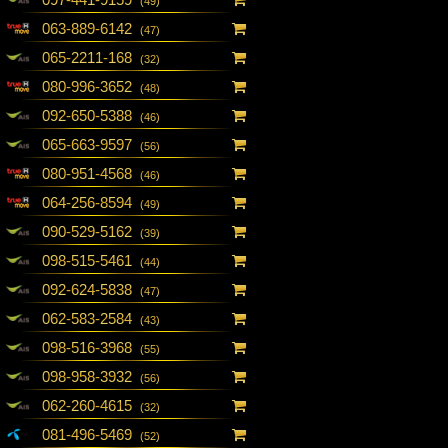
(49)
063-889-6142
(47)
065-2211-168
(32)
080-996-3652
(48)
092-650-5388
(46)
065-663-9597
(56)
080-951-4568
(46)
064-256-8594
(49)
090-529-5162
(39)
098-515-5461
(44)
092-624-5838
(47)
062-583-2584
(43)
098-516-3968
(55)
098-958-3932
(56)
062-260-4615
(32)
081-496-5469
(52)