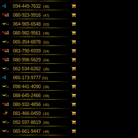
094-449-7632
(48)
080-923-9916
(47)
064-965-6548
(53)
080-982-9561
(48)
065-354-6878
(52)
083-790-6939
(54)
080-996-5629
(54)
062-534-6262
(36)
065-173-9777
(52)
098-441-4090
(39)
088-645-2466
(49)
080-932-4856
(45)
081-466-0459
(43)
092-597-8619
(56)
065-661-9447
(48)