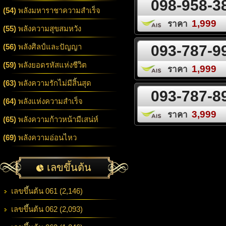
098-958-3
(54)
พลังมหาราชาความสำเร็จ
1,999
ราคา
(55)
พลังความสุขสมหวัง
(56)
พลังศิลป์และปัญญา
093-787-9
(59)
พลังยอดรหัสแห่งชีวิต
1,999
ราคา
(63)
พลังความรักไม่มีสิ้นสุด
093-787-8
(64)
พลังแห่งความสำเร็จ
3,999
ราคา
(65)
พลังความก้าวหน้ามีเสน่ห์
(69)
พลังความอ่อนไหว
เลขขึ้นต้น
เลขขึ้นต้น 061 (2,146)
เลขขึ้นต้น 062 (2,093)