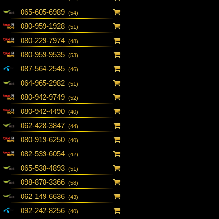
065-605-6989
(54)
080-959-1928
(51)
080-229-7974
(48)
080-959-9535
(53)
087-564-2545
(46)
064-965-2982
(51)
080-942-9749
(52)
080-942-4490
(40)
062-428-3847
(44)
080-919-6250
(40)
082-539-6054
(42)
065-538-4893
(51)
098-878-3366
(58)
062-149-6636
(43)
092-242-8256
(40)