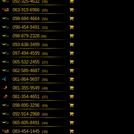
092-325-4632
(36)
063-919-6966
(55)
098-684-4664
(55)
098-454-9491
(53)
098-879-2328
(56)
093-638-3499
(54)
097-494-4599
(60)
065-532-2455
(37)
062-585-4687
(51)
061-864-9697
(56)
081-355-9549
(49)
081-354-4651
(37)
098-895-3296
(59)
092-914-2968
(50)
065-605-8491
(44)
083-454-1445
(38)