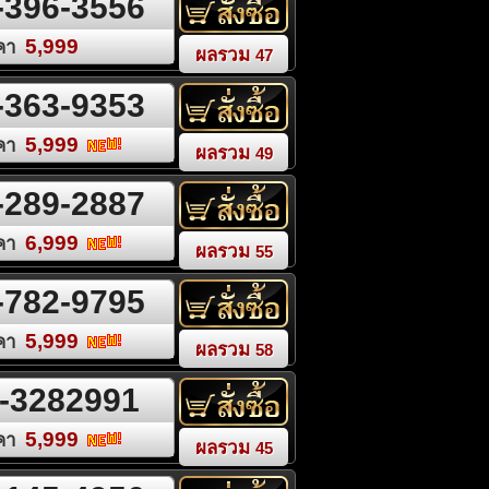
-396-3556
5,999
คา
ผลรวม
47
-363-9353
5,999
คา
ผลรวม
49
-289-2887
6,999
คา
ผลรวม
55
-782-9795
5,999
คา
ผลรวม
58
-3282991
5,999
คา
ผลรวม
45