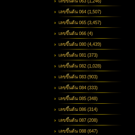
เลขขึ้นต้น 063 (1,246)
เลขขึ้นต้น 064 (1,507)
เลขขึ้นต้น 065 (3,457)
เลขขึ้นต้น 066 (4)
เลขขึ้นต้น 080 (4,439)
เลขขึ้นต้น 081 (373)
เลขขึ้นต้น 082 (1,028)
เลขขึ้นต้น 083 (903)
เลขขึ้นต้น 084 (333)
เลขขึ้นต้น 085 (348)
เลขขึ้นต้น 086 (314)
เลขขึ้นต้น 087 (208)
เลขขึ้นต้น 088 (647)